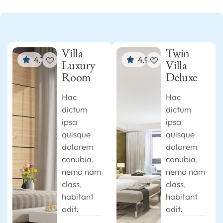
Villa
Twin
4.7/5
4.9/5
Luxury
Villa
Room
Deluxe
Hac
Hac
dictum
dictum
ipsa
ipsa
quisque
quisque
dolorem
dolorem
conubia,
conubia,
nemo nam
nemo nam
class,
class,
habitant
habitant
odit.
odit.